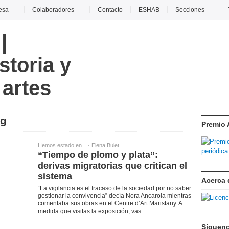
esa
Colaboradores
Contacto
ESHAB
Secciones
ag
Premio
Hemos estado en...
·
Elena Bulet
“Tiempo de plomo y plata”:
derivas migratorias que critican el
sistema
Acerca 
“La vigilancia es el fracaso de la sociedad por no saber
gestionar la convivencia” decía Nora Ancarola mientras
comentaba sus obras en el Centre d’Art Maristany. A
medida que visitas la exposición, vas…
Síguen