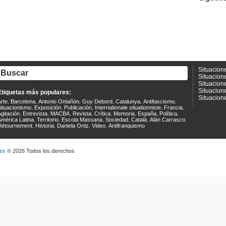
Situacion
Situacion
Situacion
Situacion
Etiquetas más populares:
Situacion
rte
Barcelona
Antonio Ontañón
Guy Debord
Catalunya
Antifascismo
,
,
,
,
,
,
Situacionismo
Exposición
Publicación
Internationale situationniste
Francia
,
,
,
,
,
gitación
Entrevista
MACBA
Revista
Crítica
Memoria
España
Política
,
,
,
,
,
,
,
,
América Latina
Territorio
Escola Massana
Sociedad
Català
Alán Carrasco
,
,
,
,
,
,
Détournement
Historia
Daniela Ortiz
Video
Antifranquismo
,
,
,
,
tes
© 2026 Todos los derechos