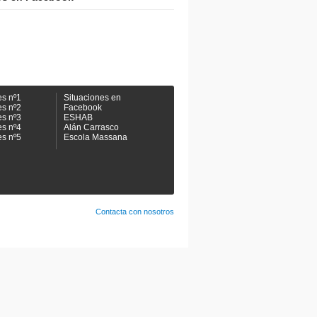
es nº1
Situaciones en
es nº2
Facebook
es nº3
ESHAB
es nº4
Alán Carrasco
es nº5
Escola Massana
Contacta con nosotros