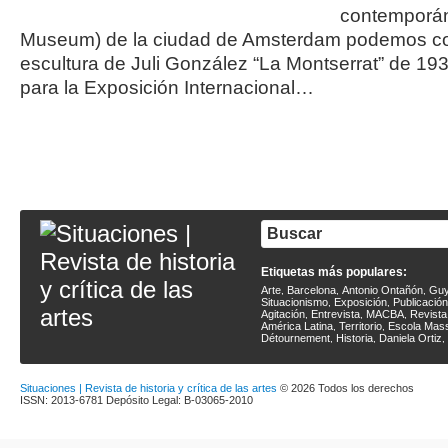
contemporán
Museum) de la ciudad de Amsterdam podemos co
escultura de Juli González “La Montserrat” de 193
para la Exposición Internacional…
Etiquetas más populares:
Arte
Barcelona
Antonio Ontañón
Guy
,
,
,
Situacionismo
Exposición
Publicación
,
,
Agitación
Entrevista
MACBA
Revista
,
,
,
América Latina
Territorio
Escola Mas
,
,
Détournement
Historia
Daniela Ortiz
,
,
,
Situaciones | Revista de historia y crítica de las artes
© 2026 Todos los derechos
ISSN: 2013-6781 Depósito Legal: B-03065-2010