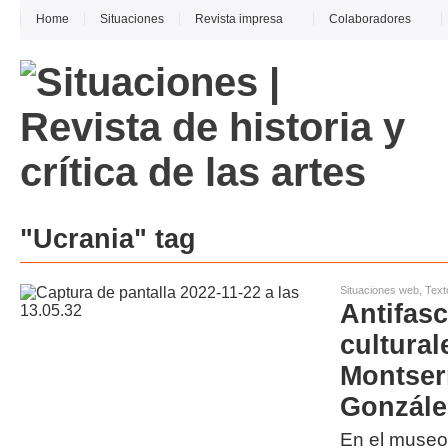
Home
Situaciones
Revista impresa
Colaboradores
"Ucrania" tag
Situaciones web
,
Text
Antifas
cultural
Montserr
Gonzále
En el museo